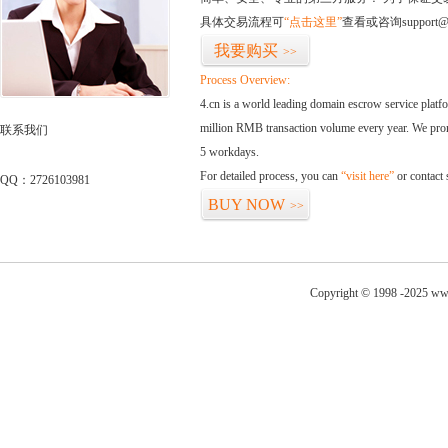
具体交易流程可
“点击这里”
查看或咨询support@
我要购买
>>
Process Overview:
4.cn is a world leading domain escrow service plat
million RMB transaction volume every year. We promi
联系我们
5 workdays.
For detailed process, you can
“visit here”
or contact
QQ：2726103981
BUY NOW
>>
Copyright © 1998 -2025 ww