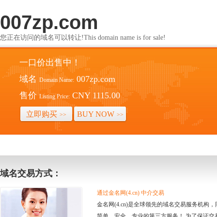
007zp.com
您正在访问的域名可以转让!This domain name is for sale!
一口价出售中！
域名
007zp.com
Domain Name:
售价
CNY 1115.00
Listing Price:
立即购买
BUY NOW
>>
>>
域名交易方式：
通过金名网(4.cn) 中介交易
金名网(4.cn)是全球领先的域名交易服务机
简单、安全、专业的第三方服务！ 为了保证交